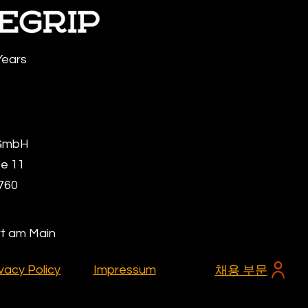
Years
GmbH
e 11
760
rt am Main
vacy Policy
Impressum
채용 부문